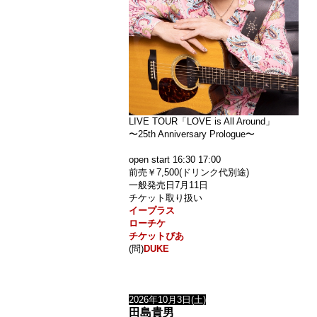
LIVE TOUR「LOVE is All Around」
〜25th Anniversary Prologue〜
open start 16:30 17:00
前売￥7,500(ドリンク代別途)
一般発売日7月11日
チケット取り扱い
イープラス
ローチケ
チケットぴあ
(問)
DUKE
2026年10月3日(土)
田島貴男